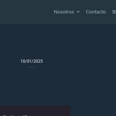
Nosotros
Contacto
B
10/01/2025
Meditación Bíblica Para Génesis 11 – Enero 10