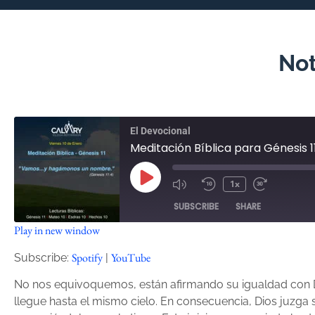
Not
El Devocional
Meditación Bíblica para Génesis 11
1x
SUBSCRIBE
SHARE
Play in new window
SHARE
Spotify
YouTube
Spotify
YouTube
Subscribe:
|
RSS FEED
LINK
No nos equivoquemos, están afirmando su igualdad con Di
llegue hasta el mismo cielo. En consecuencia, Dios juzga
EMBED