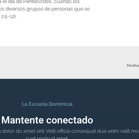
sta el día de Pentecostés, cuando los
los diversos grupos de personas que se
2:5-12).
Meditac
La Escuela Dominical
Mantente conectado
dolor do amet sint. Velit officia consequat duis enim velit mo
sunt nostrud amet.