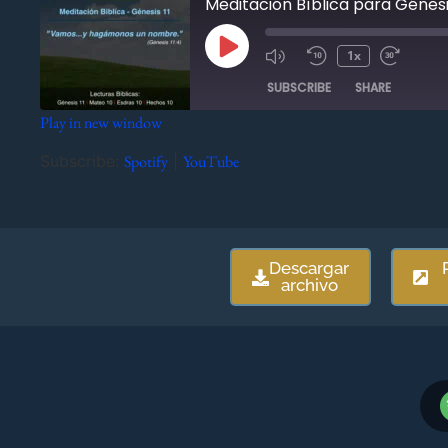
Meditación Bíblica para Génesis
1x
SUBSCRIBE
SHARE
Play in new window
SHARE
Spotify
YouTube
Subscribe:
Spotify
|
YouTube
RSS FEED
LINK
EMBED
Descargar
archivo