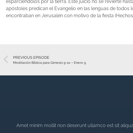
esparciéndolos por la tierra. Este juicio no se revierte ha
apóstoles predican el Evangelio en las lenguas de todos 
encontraban en Jerusalén con motivo de la fiesta (Hechos 
PREVIOUS EPISODE
Meditación Bíblica para Génesis 9-10 – Enero 9
Amet minim mollit non deserunt ullamco est sit aliqua 