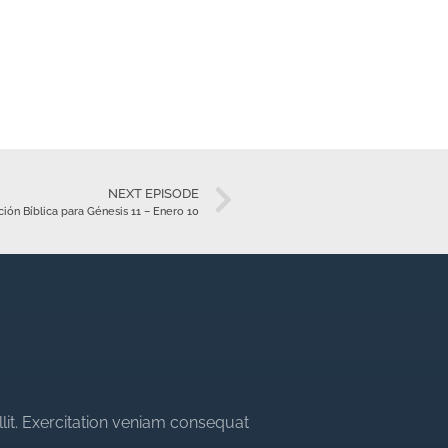
NEXT EPISODE
ión Bíblica para Génesis 11 – Enero 10
llit. Exercitation veniam consequat