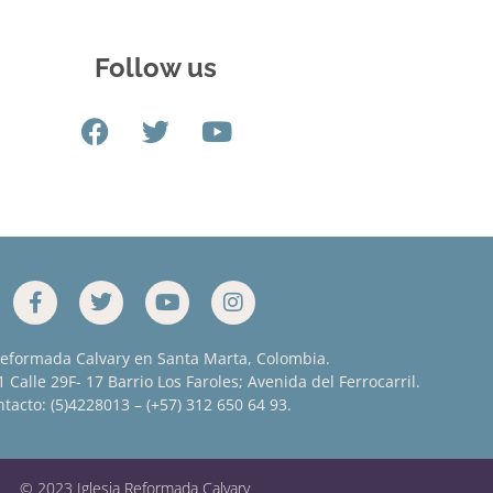
Follow us
Reformada Calvary en Santa Marta, Colombia.
 Calle 29F- 17 Barrio Los Faroles; Avenida del Ferrocarril.
tacto: (5)4228013 – (+57) 312 650 64 93.
© 2023 Iglesia Reformada Calvary