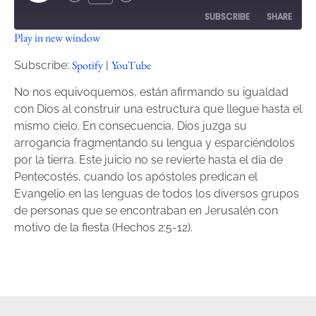
SUBSCRIBE
SHARE
Play in new window
SHARE
Spotify
YouTube
Spotify
YouTube
Subscribe:
|
RSS FEED
LINK
No nos equivoquemos, están afirmando su igualdad
con Dios al construir una estructura que llegue hasta el
EMBED
mismo cielo. En consecuencia, Dios juzga su
arrogancia fragmentando su lengua y esparciéndolos
por la tierra. Este juicio no se revierte hasta el día de
Pentecostés, cuando los apóstoles predican el
Evangelio en las lenguas de todos los diversos grupos
de personas que se encontraban en Jerusalén con
motivo de la fiesta (Hechos 2:5-12).