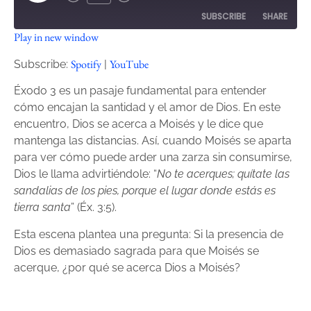
SUBSCRIBE
SHARE
Play in new window
SHARE
Spotify
YouTube
Spotify
YouTube
Subscribe:
|
RSS FEED
LINK
Éxodo 3 es un pasaje fundamental para entender
cómo encajan la santidad y el amor de Dios. En este
EMBED
encuentro, Dios se acerca a Moisés y le dice que
mantenga las distancias. Así, cuando Moisés se aparta
para ver cómo puede arder una zarza sin consumirse,
Dios le llama advirtiéndole: “
No te acerques; quítate las
sandalias de los pies, porque el lugar donde estás es
tierra santa
” (Éx. 3:5).
Esta escena plantea una pregunta: Si la presencia de
Dios es demasiado sagrada para que Moisés se
acerque, ¿por qué se acerca Dios a Moisés?