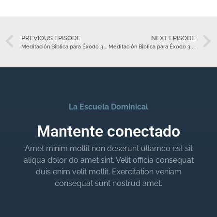
PREVIOUS EPISODE
NEXT EPISODE
Meditación Bíblica para Éxodo 3 – Febrero 20
Meditación Bíblica para Éxodo 3 – Febrero 20
La Escuela Dominical
Mantente conectado
Amet minim mollit non deserunt ullamco est sit
aliqua dolor do amet sint. Velit officia consequat
duis enim velit mollit. Exercitation veniam
consequat sunt nostrud amet.