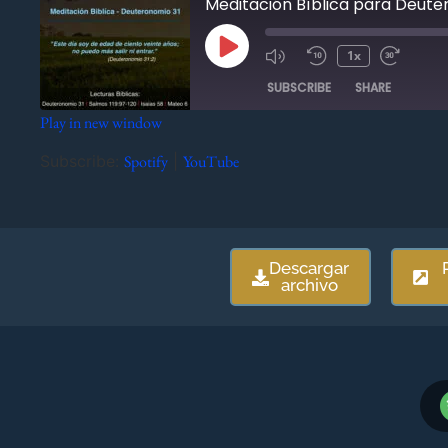
Meditación Bíblica para Deuter
1x
SUBSCRIBE
SHARE
Play in new window
SHARE
Spotify
YouTube
Subscribe:
Spotify
|
YouTube
RSS FEED
LINK
EMBED
Descargar
archivo