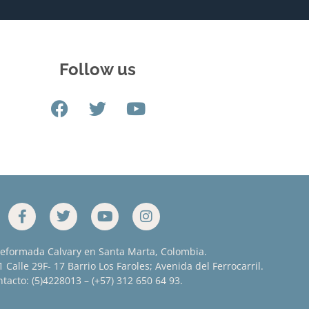
Follow us
Reformada Calvary en Santa Marta, Colombia.
 Calle 29F- 17 Barrio Los Faroles; Avenida del Ferrocarril.
tacto: (5)4228013 – (+57) 312 650 64 93.