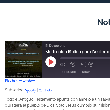
Not
El Devocional
Meditación Bíblica para Deuteron
1x
SUBSCRIBE
SHARE
Play in new window
SHARE
Spotify
YouTube
Spotify
YouTube
Subscribe:
|
RSS FEED
LINK
Todo el Antiguo Testamento apunta con anhelo a un salvad
duradera al pueblo de Dios. Sólo Jesús cumplió su misión
EMBED