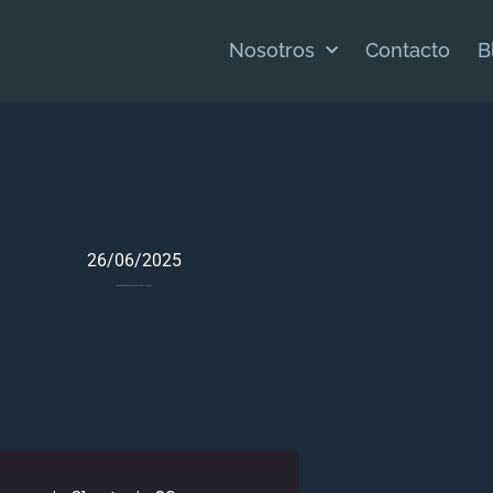
Nosotros
Contacto
B
26/06/2025
Meditación Bíblica Para Deuteronomio 31 – Junio 26