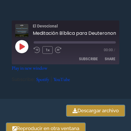
El Devocional
Meditación Bíblica para Deu
1x
00:00
/
SUBSCRIBE
SHARE
Play in new window
SHARE
Spotify
YouTube
Subscribe:
Spotify
|
YouTube
RSS FEED
LINK
EMBED
Descargar archivo
Reproducir en otra ventana