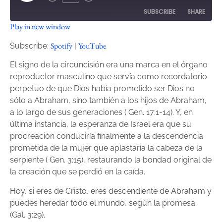
SUBSCRIBE
SHARE
Play in new window
SHARE
Spotify
YouTube
Spotify
YouTube
Subscribe:
|
RSS FEED
LINK
El signo de la circuncisión era una marca en el órgano
reproductor masculino que servía como recordatorio
EMBED
perpetuo de que Dios había prometido ser Dios no
sólo a Abraham, sino también a los hijos de Abraham,
a lo largo de sus generaciones ( Gen. 17:1-14). Y, en
última instancia, la esperanza de Israel era que su
procreación conduciría finalmente a la descendencia
prometida de la mujer que aplastaría la cabeza de la
serpiente ( Gen. 3:15), restaurando la bondad original de
la creación que se perdió en la caída.
Hoy, si eres de Cristo, eres descendiente de Abraham y
puedes heredar todo el mundo, según la promesa
(Gal. 3:29).