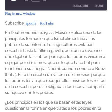
SUBSCRIBE
SHARE
Play in new window
SHARE
Spotify
YouTube
Spotify
YouTube
Subscribe:
|
RSS FEED
LINK
En Deuteronomio 24:19-22, Moisés explica una de las
principales formas en que Israel alimentaría a los
EMBED
pobres de su entorno. Los agricultores evitaban
cosechar hasta la última gavilla, aceituna o uva, sino
que dejaban las sobras para que los pobres vinieran a
espigar por sí mismos, que es lo que hace Rut para
mantener a su suegra, Noemí, cuando conoce a Booz
(Rut 2). Esto no creaba un sistema de limosnas porque
los pobres tenían que recoger ellos mismos los restos
de la cosecha, pero sí obligaba a los ricos a compartir
su riqueza con los pobres.
¿Los principios en los que se basan estas leyes
cuestionan la forma en que tratas a los pobres en tu