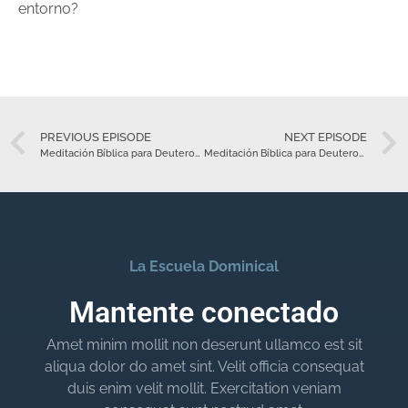
entorno?
PREVIOUS EPISODE
NEXT EPISODE
Meditación Bíblica para Deuteronomio 23 – Junio 18
Meditación Bíblica para Deuteronomio 25 – Junio 20
La Escuela Dominical
Mantente conectado
Amet minim mollit non deserunt ullamco est sit
aliqua dolor do amet sint. Velit officia consequat
duis enim velit mollit. Exercitation veniam