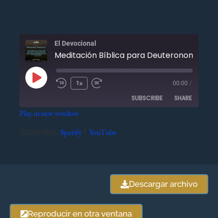
El Devocional
Meditación Bíblica par
1x
00:00
/
SUBSCRIBE
SHARE
Play in new window
SHARE
Spotify
YouTube
Subscribe:
Spotify
|
YouTube
RSS FEED
LINK
EMBED
Descargar archivo
Reproducir en otra ventana