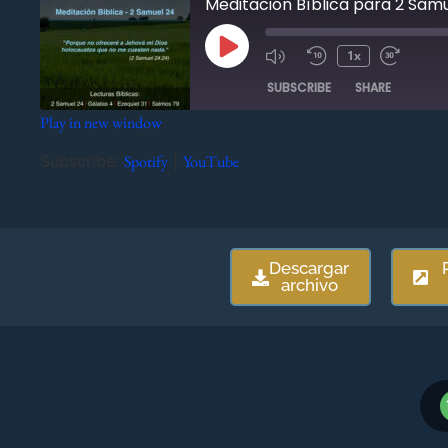
Meditación Bíblica para 2 Sam
1x
SUBSCRIBE
SHARE
Play in new window
SHARE
Spotify
YouTube
Subscribe:
Spotify
|
YouTube
RSS FEED
LINK
EMBED
Descargar
archivo