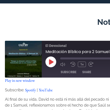
Not
El Devocional
Meditación Bíblica para 2 Samuel
1x
SUBSCRIBE
SHARE
Play in new window
SHARE
Spotify
YouTube
Spotify
YouTube
Subscribe:
|
RSS FEED
LINK
Al final de su vida, David no está ni más allá del pecado ni
de 1 Samuel, reflexionamos sobre el hecho de que Saúl 
EMBED