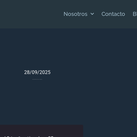
Nosotros
Contacto
B
28/09/2025
Meditación Bíblica Para 2 Samuel 24 – Septiembre 28