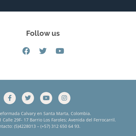
Follow us
Reformada Calvary en Santa Marta, Colombia.
 Calle 29F- 17 Barrio Los Faroles; Avenida del Ferrocarril.
tacto: (5)4228013 – (+57) 312 650 64 93.