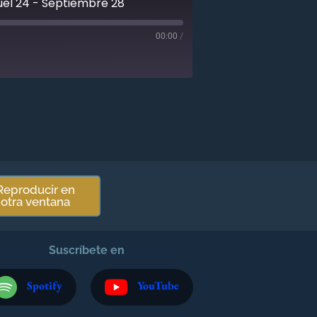
uel 24 - Septiembre 28
00:00
/
Reproducir en
otra ventana
Suscríbete en
Spotify
YouTube