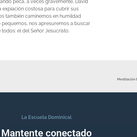
cuando peca, a veces gravemente, David
 expiación costosa para cubrir sus
ros también caminemos en humildad
ndo pequemos, nos apresuremos a buscar
 todos: el del Señor Jesucristo.
Meditación B
La Escuela Dominical
Mantente conectado