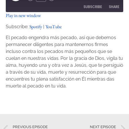
SUBSCRIBE
SHARE
Play in new window
SHARE
Spotify
YouTube
Spotify
YouTube
Subscribe:
|
RSS FEED
LINK
El pecado engendra más pecado, así que debemos
permanecer diligentes para mantenernos firmes
EMBED
incluso contra los pecados más pequeños que se
cuelan en nuestras vidas. Por la gracia de Dios, vigila tu
alma, huyendo una y otra vez a Jesús, que te persiguió
a través de su vida, muerte y resurrección para que
encuentres tu plena satisfacción en Él mientras das
muerte al pecado en tu vida.
PREVIOUS EPISODE
NEXT EPISODE