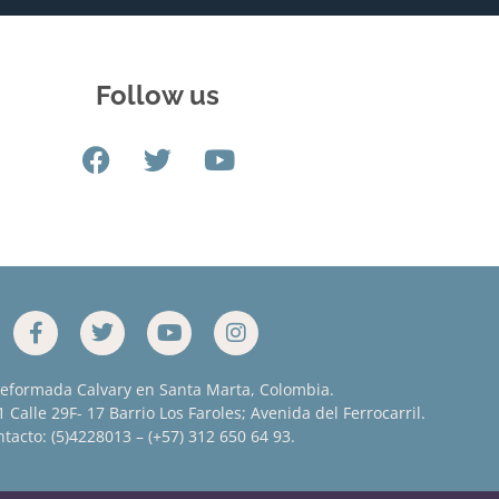
Follow us
Reformada Calvary en Santa Marta, Colombia.
 Calle 29F- 17 Barrio Los Faroles; Avenida del Ferrocarril.
tacto: (5)4228013 – (+57) 312 650 64 93.