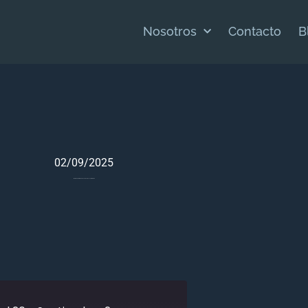
Nosotros
Contacto
B
02/09/2025
Meditación Bíblica Para 1 Samuel 26 – Septiembre 2