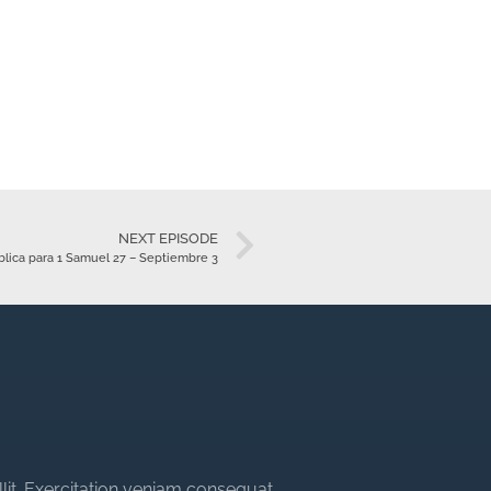
NEXT EPISODE
blica para 1 Samuel 27 – Septiembre 3
llit. Exercitation veniam consequat