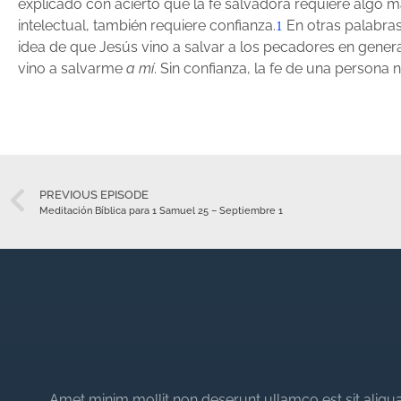
explicado con acierto que la fe salvadora requiere algo 
1
intelectual, también requiere confianza.
En otras palabras
idea de que Jesús vino a salvar a los pecadores en gener
vino a salvarme
a mí
. Sin confianza, la fe de una persona 
PREVIOUS EPISODE
Meditación Bíblica para 1 Samuel 25 – Septiembre 1
Amet minim mollit non deserunt ullamco est sit aliqua 