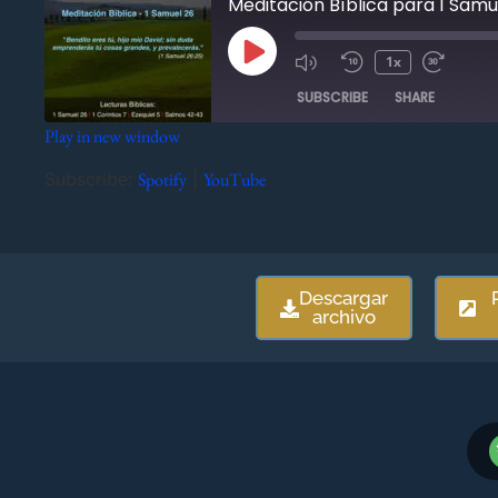
Meditación Bíblica para 1 Samu
1x
SUBSCRIBE
SHARE
Play in new window
SHARE
Spotify
YouTube
Subscribe:
Spotify
|
YouTube
RSS FEED
LINK
EMBED
Descargar
archivo