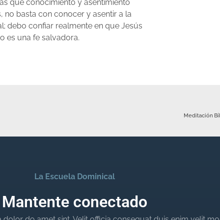
más que conocimiento y asentimiento
, no basta con conocer y asentir a la
al; debo confiar realmente en que Jesús
no es una fe salvadora.
Meditación Bí
La Escuela Dominical
Mantente conectado
dolor do amet sint. Velit officia consequat duis enim velit mo