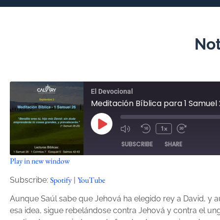
Not
El Devocional
Meditación Bíblica para 1 Samuel
1x
SUBSCRIBE
SHARE
Play in new window
SHARE
Spotify
YouTube
Spotify
YouTube
Subscribe:
|
RSS FEED
LINK
Aunque Saúl sabe que Jehová ha elegido rey a David, y a
esa idea, sigue rebelándose contra Jehová y contra el un
EMBED