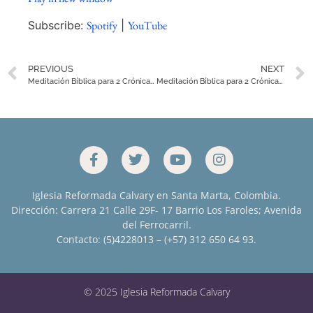
SHARE
Spotify
YouTube
Subscribe:
Spotify
|
YouTube
RSS FEED
LINK
PREVIOUS
NEXT
EMBED
Meditación Bíblica para 2 Crónicas 2
Meditación Bíblica para 2 Crónicas 5
Iglesia Reformada Calvary en Santa Marta, Colombia.
Dirección: Carrera 21 Calle 29F- 17 Barrio Los Faroles; Avenida
del Ferrocarril.
Contacto: (5)4228013 – (+57) 312 650 64 93.
© 2025 Iglesia Reformada Calvary