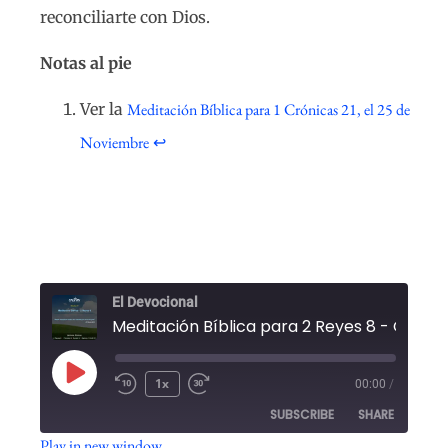
reconciliarte con Dios.
Notas al pie
Ver la
Meditación Bíblica para 1 Crónicas 21, el 25 de
Noviembre
↩︎
El Devocional
1x
00:00
/
SUBSCRIBE
SHARE
Play in new window