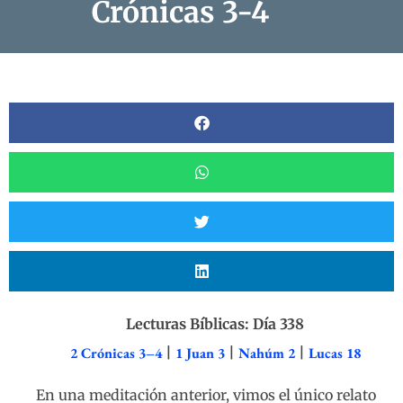
Crónicas 3-4
Lecturas Bíblicas: Día 338
2 Crónicas 3–4
|
1 Juan 3
|
Nahúm 2
|
Lucas 18
En una meditación anterior, vimos el único relato