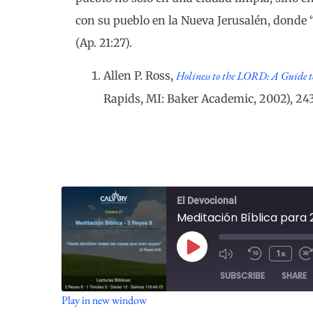
con su pueblo en la Nueva Jerusalén, donde 
(Ap. 21:27).
Allen P. Ross,
Holiness to the LORD: A Guide to 
Rapids, MI: Baker Academic, 2002), 2
El Devocional
Meditación Bíblica para 
1x
SUBSCRIBE
SHARE
Play in new window