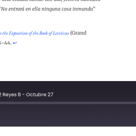
“
No entrará en ella ninguna cosa inmunda
”
the Exposition of the Book of Leviticus
(Grand
43–44.
↩︎
2 Reyes 8 - Octubre 27