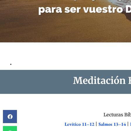
Meditación B
Lecturas Bíb
Levítico 11–12
|
Salmos 13–14
|