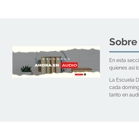
Sobre
En esta secc
quienes así l
La Escuela D
cada domingo
tanto en aud