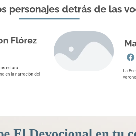
s personajes detrás de las v
on Flórez
Ma
nos estará
La Esc
 en la narración del
varone
be El Devocional en tu c