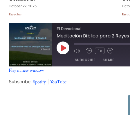
October 27, 2025
Octo
Escuchar →
Escu
El Devocional
Meditación Bíblica para 2 Reyes
1x
SUBSCRIBE
SHARE
Play in new window
SHARE
Spotify
Subscribe:
Spotify
|
YouTube
RSS FEED
LINK
EMBED