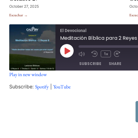
October 27, 2025
Octo
Escuchar →
Escu
El Devocional
Meditación Bíblica para 2 Reyes
1x
SUBSCRIBE
SHARE
Play in new window
SHARE
Spotify
Subscribe:
Spotify
|
YouTube
RSS FEED
LINK
EMBED