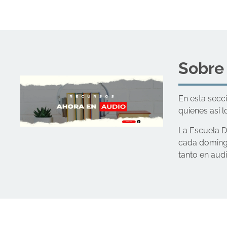
Sobre
En esta secc
quienes así l
La Escuela D
cada domingo
tanto en aud