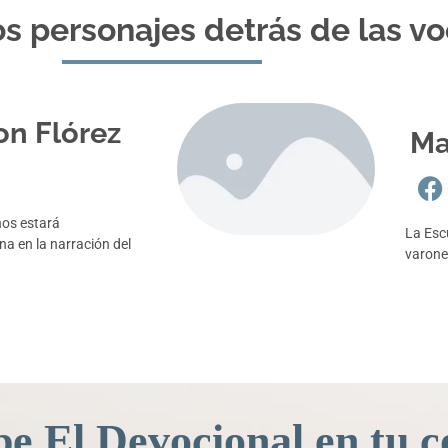
s personajes detrás de las v
on Flórez
Ma
nos estará
La Esc
 en la narración del
varone
be El Devocional en tu c