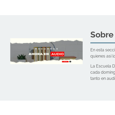
Sobre
En esta secc
quienes así l
La Escuela D
cada domingo
tanto en aud