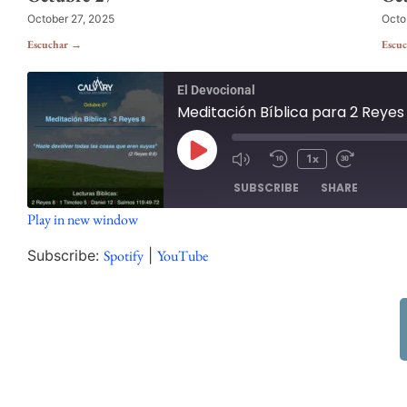
October 27, 2025
Octo
Escuchar →
Escu
El Devocional
Meditación Bíblica para 2 Reyes
1x
SUBSCRIBE
SHARE
Play in new window
SHARE
Spotify
Subscribe:
Spotify
|
YouTube
RSS FEED
LINK
EMBED