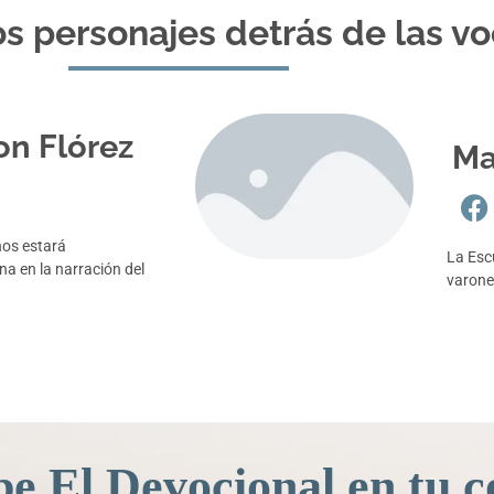
s personajes detrás de las v
on Flórez
Ma
nos estará
La Esc
 en la narración del
varone
be El Devocional en tu c