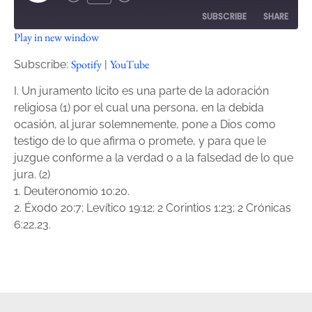
SUBSCRIBE
SHARE
Play in new window
SHARE
Spotify
YouTube
Spotify
YouTube
Subscribe:
|
RSS FEED
LINK
I. Un juramento lícito es una parte de la adoración
religiosa (1) por el cual una persona, en la debida
EMBED
ocasión, al jurar solemnemente, pone a Dios como
testigo de lo que afirma o promete, y para que le
juzgue conforme a la verdad o a la falsedad de lo que
jura. (2)
1. Deuteronomio 10:20.
2. Éxodo 20:7; Levítico 19:12; 2 Corintios 1:23; 2 Crónicas
6:22,23.