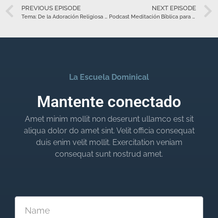
PREVIOUS EPISODE
NEXT EPISODE
Tema: De la Adoración Religiosa y del Día de Reposo – El sitio de la adoración en el nuevo pacto | Hno. Juan M. Ortega C.
Podcast Meditación Bíblica para Génesis 1 – Enero 1
La Escuela Dominical
Mantente conectado
Amet minim mollit non deserunt ullamco est sit
aliqua dolor do amet sint. Velit officia consequat
duis enim velit mollit. Exercitation veniam
consequat sunt nostrud amet.