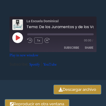
La Escuela Dominical
Tema: De los Juramentos y de los Votos Lícitos - Una definición 
1x
00:00
/
SUBSCRIBE
SHARE
Play in new window
SHARE
Spotify
YouTube
Subscribe:
Spotify
|
YouTube
RSS FEED
LINK
EMBED
Descargar archivo
Reproducir en otra ventana