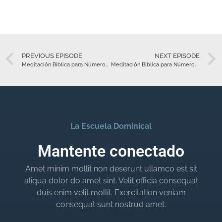
PREVIOUS EPISODE
NEXT EPISODE
Meditación Bíblica para Números 7 – Abril 30
Meditación Bíblica para Números 8 – Mayo 1
La Escuela Dominical
Mantente conectado
Amet minim mollit non deserunt ullamco est sit
aliqua dolor do amet sint. Velit officia consequat
duis enim velit mollit. Exercitation veniam
consequat sunt nostrud amet.