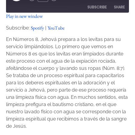
SUBSCRIBE
SHARE
Play in new window
SHARE
Spotify
YouTube
Spotify
YouTube
Subscribe:
|
RSS FEED
LINK
En Números 8, Jehová prepara a los levitas para su
servicio limpiándolos. Lo primero que vemos en
EMBED
Números 8 es que los levitas eran limpiados durante
este proceso con el agua de la expiación rociada,
afeitándose el cuerpo y lavando sus ropas (Núm. 8:7).
Se trataba de un proceso espiritual para capacitarlos
para los deberes espirituales en la adoración y el
servicio a Jehová, pero parte de ese proceso requería
una limpieza física con agua. En muchos sentidos, esta
limpieza prefigura el bautismo cristiano, en el que
nuestro lavado físico con agua se corresponde con la
limpieza espiritual que recibimos a través de la sangre
de Jesús.