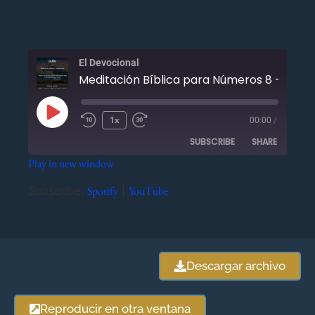
El Devocional
Meditación Bíblica para Números 8 - Mayo 
1x
00:00
/
SUBSCRIBE
SHARE
Play in new window
SHARE
Spotify
YouTube
Subscribe:
Spotify
|
YouTube
RSS FEED
LINK
EMBED
Descargar archivo
Reproducir en otra ventana