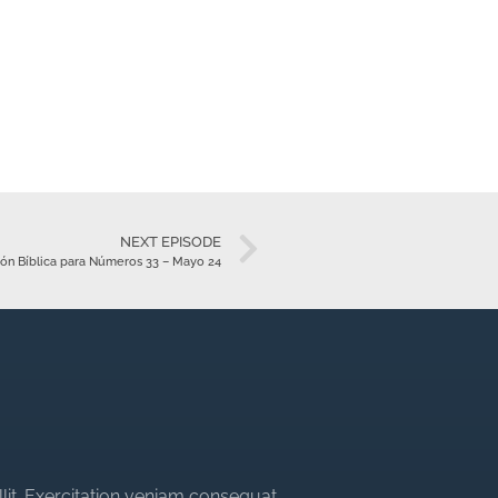
NEXT EPISODE
ón Bíblica para Números 33 – Mayo 24
llit. Exercitation veniam consequat