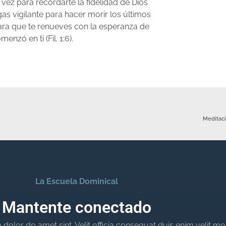
 vez para recordarte la fidelidad de Dios
as vigilante para hacer morir los últimos
para que te renueves con la esperanza de
zó en ti (Fil. 1:6).
Meditaci
La Escuela Dominical
Mantente conectado
dolor do amet sint. Velit officia consequat duis enim velit mo