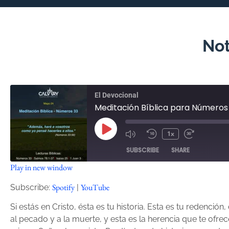
Not
El Devocional
Meditación Bíblica para Números
1x
SUBSCRIBE
SHARE
Play in new window
SHARE
Spotify
YouTube
Spotify
YouTube
Subscribe:
|
RSS FEED
LINK
Si estás en Cristo, ésta es tu historia. Esta es tu redenci
al pecado y a la muerte, y esta es la herencia que te ofre
EMBED