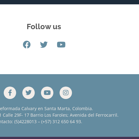
Follow us
Reformada Calvary en Santa Marta, Colombia.
 Calle 29F- 17 Barrio Los Faroles; Avenida del Ferrocarril.
tacto: (5)4228013 – (+57) 312 650 64 93.