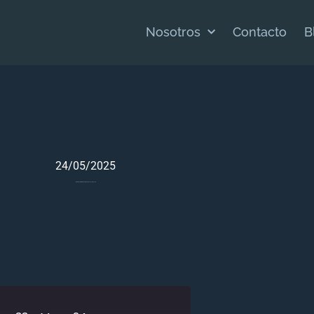
Nosotros
Contacto
B
24/05/2025
Meditación Bíblica Para Números 33 – Mayo 24