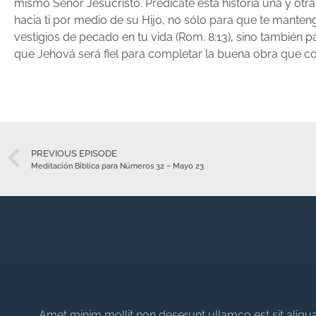
mismo Señor Jesucristo. Predícate esta historia una y otra
hacia ti por medio de su Hijo, no sólo para que te manteng
vestigios de pecado en tu vida (Rom. 8:13), sino también 
que Jehová será fiel para completar la buena obra que comen
PREVIOUS EPISODE
Meditación Bíblica para Números 32 – Mayo 23
Amet minim mollit non deserunt ullamco est sit aliqua 