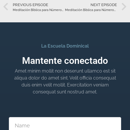
PREVIOUS EPISODE
NEXT EPISODE
Meditación Bíblica para Números 22 – Mayo 13
Meditación Bíblica para Números 23 – Mayo 14
La Escuela Dominical
Mantente conectado
Amet minim mollit non deserunt ullamco est sit
aliqua dolor do amet sint. Velit officia consequat
duis enim velit mollit. Exercitation veniam
consequat sunt nostrud amet.