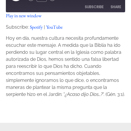
SUBSCRIBE
SHARE
Play in new window
SHARE
Spotify
YouTube
Spotify
YouTube
Subscribe:
|
RSS FEED
LINK
Hoy en día, nuestra cultura necesita profundamente
escuchar este mensaje. A medida que la Biblia ha ido
EMBED
perdiendo su lugar central en la Iglesia como palabra
autorizada de Dios, hemos sentido una falsa libertad
para reescribir lo que Dios ha dicho. Cuando
encontramos sus pensamientos objetables,
simplemente ignoramos lo que dice, o encontramos
maneras de plantear la misma pregunta que la
serpiente hizo en el Jardín: “
¿Acaso dijo Dios…?
“. (Gén. 3:1).