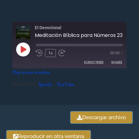
El Devocional
Meditación Bíb
1x
00:00
/
SUBSCRIBE
SHARE
Play in new window
SHARE
Spotify
YouTube
Subscribe:
Spotify
|
YouTube
RSS FEED
LINK
EMBED
Descargar archivo
Reproducir en otra ventana