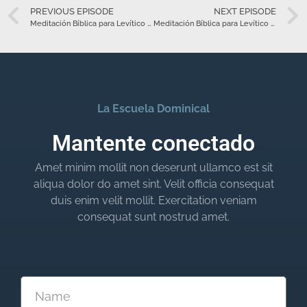
PREVIOUS EPISODE
NEXT EPISODE
Meditación Bíblica para Levítico 23 – Abril 19
Meditación Bíblica para Levítico 24 – Abril 20
La Escuela Dominical
Mantente conectado
Amet minim mollit non deserunt ullamco est sit
aliqua dolor do amet sint. Velit officia consequat
duis enim velit mollit. Exercitation veniam
consequat sunt nostrud amet.