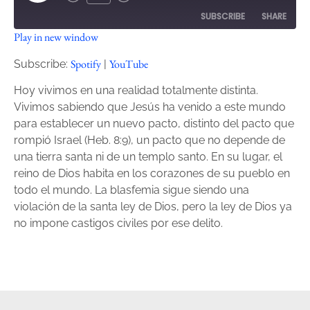
SUBSCRIBE
SHARE
Play in new window
SHARE
Spotify
YouTube
Spotify
YouTube
Subscribe:
|
RSS FEED
LINK
Hoy vivimos en una realidad totalmente distinta.
Vivimos sabiendo que Jesús ha venido a este mundo
EMBED
para establecer un nuevo pacto, distinto del pacto que
rompió Israel (Heb. 8:9), un pacto que no depende de
una tierra santa ni de un templo santo. En su lugar, el
reino de Dios habita en los corazones de su pueblo en
todo el mundo. La blasfemia sigue siendo una
violación de la santa ley de Dios, pero la ley de Dios ya
no impone castigos civiles por ese delito.