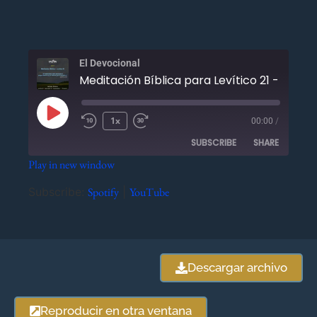
El Devocional
Meditación Bíblica para Levítico 21 - Abril 1
1x
00:00
/
SUBSCRIBE
SHARE
Play in new window
SHARE
Spotify
YouTube
Subscribe:
Spotify
|
YouTube
RSS FEED
LINK
EMBED
Descargar archivo
Reproducir en otra ventana