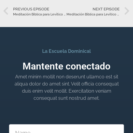
PREVIOUS EPISODE
NEXT EPISODE
Meditación Bíblica para Levítico 20 – Abril 16
Meditación Bíblica para Levítico 21 – Abril 17
La Escuela Dominical
Mantente conectado
Amet minim mollit non deserunt ullamco est sit
aliqua dolor do amet sint. Velit officia consequat
duis enim velit mollit. Exercitation veniam
consequat sunt nostrud amet.