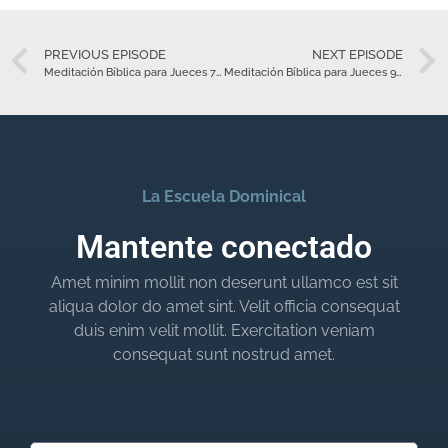
PREVIOUS EPISODE
NEXT EPISODE
Meditación Bíblica para Jueces 7 – Julio 24
Meditación Bíblica para Jueces 9 – Julio 26
La Escuela Dominical
Mantente conectado
Amet minim mollit non deserunt ullamco est sit
aliqua dolor do amet sint. Velit officia consequat
duis enim velit mollit. Exercitation veniam
consequat sunt nostrud amet.