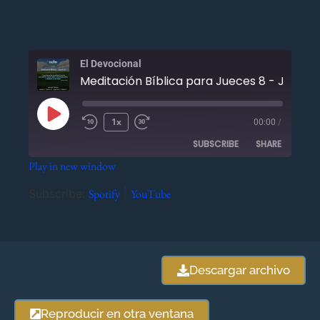
El Devocional
Meditación Bíblica para Jueces 8 - Julio 25
1x
00:00
/
SUBSCRIBE
SHARE
Play in new window
SHARE
Spotify
YouTube
Subscribe:
Spotify
|
YouTube
RSS FEED
LINK
EMBED
Descargar archivo
Reproducir en otra ventana