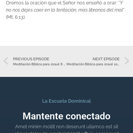
Oremos la oración que el Señor nos enseñó a orar: “
Y
no nos dejes caer en la tentación, mas líbranos del mal
”
(Mt. 6:13).
PREVIOUS EPISODE
NEXT EPISODE
Meditación Bíblica para Josué 8 – Julio 6
Meditación Bíblica para Josué 10 – Julio 8
La Escuela Dominical
Mantente conectado
Amet minim mollit non deserunt ullamco est sit