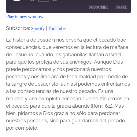
SUBSCRIBE
SHARE
Play in new window
SHARE
Spotify
YouTube
Spotify
YouTube
Subscribe:
|
RSS FEED
LINK
La historia de Josué 9 nos enseña que el pecado trae
consecuencias, que veremos en la lectura de mañana
EMBED
de Josué 10, cuando los gabaonitas llaman a Israel
para que los proteja de sus enemigos. Aunque Dios
puede perdonarnos y nos perdonará nuestros
pecados y nos limpiará de toda maldad por medio de
la sangre de Jesucristo, aún así podemos enfrentarnos
a las consecuencias de nuestro pecado. Es una
maldad y una completa necedad que continuemos en
el pecado para que la gracia abunde (Rom. 6:1). Más
bien, pidamos a Dios gracia no sólo para perdonar
nuestros pecados, sino para guardarnos del pecado
por completo.