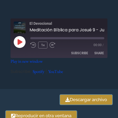
El Devocional
Meditación Bíblica para Josué 9 - Julio 7
1x
00:00
/
SUBSCRIBE
SHARE
Play in new window
SHARE
Spotify
YouTube
Subscribe:
Spotify
|
YouTube
RSS FEED
LINK
EMBED
Descargar archivo
Reproducir en otra ventana