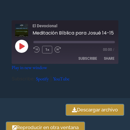
El Devocional
Meditación Bíblica para Josué 14-15 - Julio 
1x
00:00
/
SUBSCRIBE
SHARE
Play in new window
SHARE
Spotify
YouTube
Subscribe:
Spotify
|
YouTube
RSS FEED
LINK
EMBED
Descargar archivo
Reproducir en otra ventana