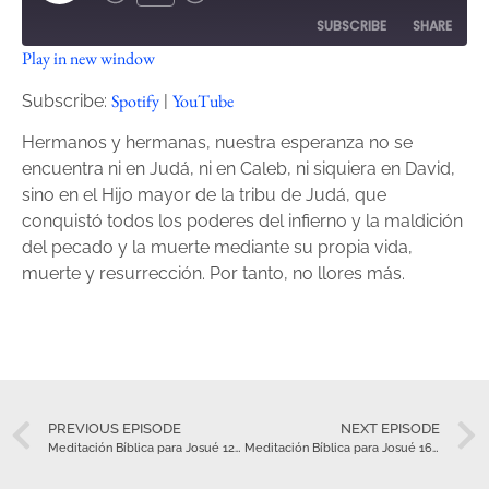
SUBSCRIBE
SHARE
Play in new window
SHARE
Spotify
YouTube
Spotify
YouTube
Subscribe:
|
RSS FEED
LINK
Hermanos y hermanas, nuestra esperanza no se
encuentra ni en Judá, ni en Caleb, ni siquiera en David,
EMBED
sino en el Hijo mayor de la tribu de Judá, que
conquistó todos los poderes del infierno y la maldición
del pecado y la muerte mediante su propia vida,
muerte y resurrección. Por tanto, no llores más.
PREVIOUS EPISODE
NEXT EPISODE
Meditación Bíblica para Josué 12-13 – Julio 10
Meditación Bíblica para Josué 16-17 – Julio 12