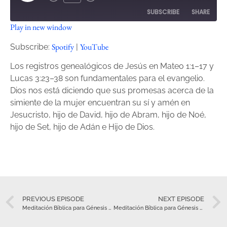
SUBSCRIBE
SHARE
Play in new window
SHARE
Spotify
YouTube
Spotify
YouTube
Subscribe:
|
RSS FEED
LINK
Los registros genealógicos de Jesús en Mateo 1:1–17 y
Lucas 3:23–38 son fundamentales para el evangelio.
EMBED
Dios nos está diciendo que sus promesas acerca de la
simiente de la mujer encuentran su sí y amén en
Jesucristo, hijo de David, hijo de Abram, hijo de Noé,
hijo de Set, hijo de Adán e Hijo de Dios.
PREVIOUS EPISODE
NEXT EPISODE
Meditación Bíblica para Génesis 5 – Enero 5
Meditación Bíblica para Génesis 5 – Enero 5