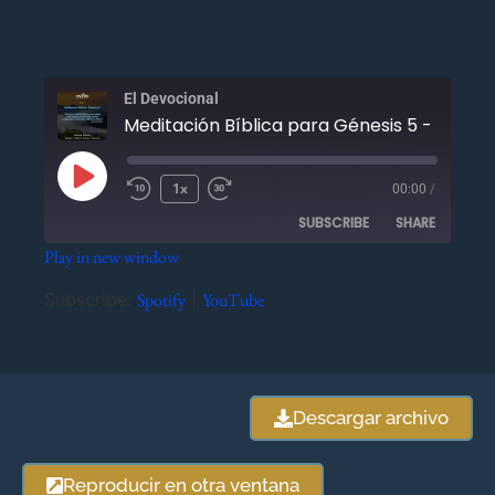
El Devocional
Meditación Bíblica para Génesis 5 - Enero 
1x
00:00
/
SUBSCRIBE
SHARE
Play in new window
SHARE
Spotify
YouTube
Subscribe:
Spotify
|
YouTube
RSS FEED
LINK
EMBED
Descargar archivo
Reproducir en otra ventana