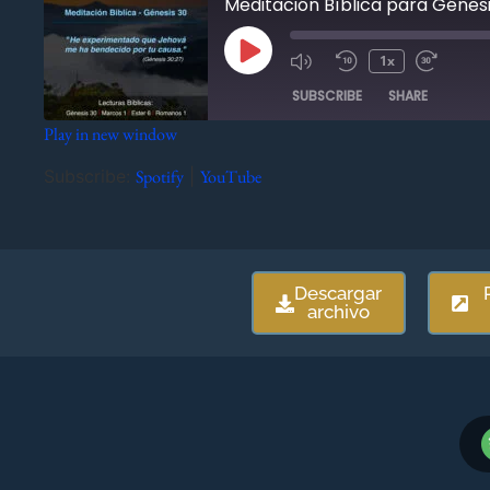
Meditación Bíblica para Génesi
1x
SUBSCRIBE
SHARE
Play in new window
SHARE
Spotify
YouTube
Subscribe:
Spotify
|
YouTube
RSS FEED
LINK
EMBED
Descargar
archivo