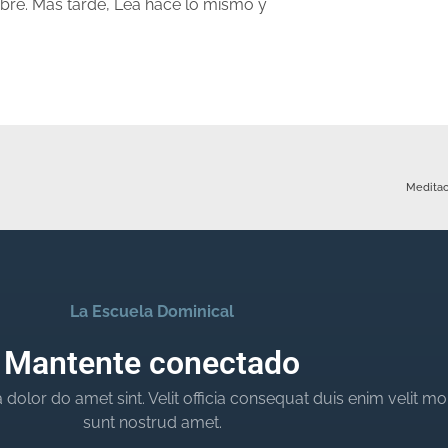
bre. Más tarde, Lea hace lo mismo y
Meditac
La Escuela Dominical
Mantente conectado
dolor do amet sint. Velit officia consequat duis enim velit mo
sunt nostrud amet.