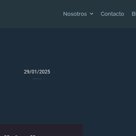
Nosotros
Contacto
B
29/01/2025
Meditación Bíblica Para Génesis 30 – Enero 29