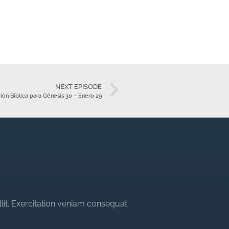
NEXT EPISODE
ión Bíblica para Génesis 30 – Enero 29
llit. Exercitation veniam consequat