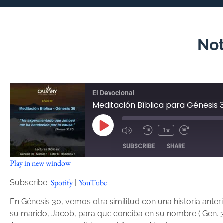
Not
El Devocional
Meditación Bíblica para Génesis 
1x
SUBSCRIBE
SHARE
Play in new window
SHARE
Spotify
YouTube
Spotify
YouTube
Subscribe:
|
RSS FEED
LINK
En Génesis 30, vemos otra similitud con una historia anteri
su marido, Jacob, para que conciba en su nombre ( Gen. 30
EMBED