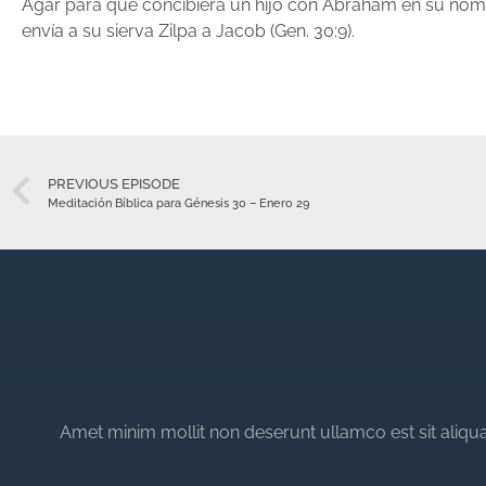
Agar para que concibiera un hijo con Abraham en su nom
envía a su sierva Zilpa a Jacob (Gen. 30:9).
PREVIOUS EPISODE
Meditación Bíblica para Génesis 30 – Enero 29
Amet minim mollit non deserunt ullamco est sit aliqua 