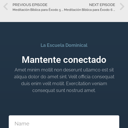
PREVIOUS EPISODE
NEXT EPISODE
Meditación Bíblica para Éxodo 5 – Febrero 22
Meditación Bíblica para Éxodo 6 – Febrero 23
La Escuela Dominical
Mantente conectado
Amet minim mollit non deserunt ullamco est sit
aliqua dolor do amet sint. Velit officia consequat
duis enim velit mollit. Exercitation veniam
consequat sunt nostrud amet.