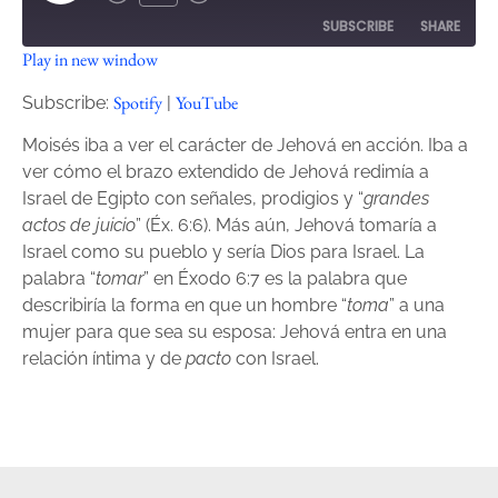
SUBSCRIBE
SHARE
Play in new window
SHARE
Spotify
YouTube
Spotify
YouTube
Subscribe:
|
RSS FEED
LINK
Moisés iba a ver el carácter de Jehová en acción. Iba a
ver cómo el brazo extendido de Jehová redimía a
EMBED
Israel de Egipto con señales, prodigios y “
grandes
actos de juicio
” (Éx. 6:6). Más aún, Jehová tomaría a
Israel como su pueblo y sería Dios para Israel. La
palabra “
tomar
” en Éxodo 6:7 es la palabra que
describiría la forma en que un hombre “
toma
” a una
mujer para que sea su esposa: Jehová entra en una
relación íntima y de
pacto
con Israel.