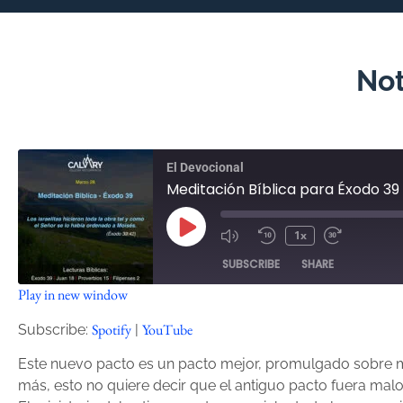
Not
El Devocional
Meditación Bíblica para Éxodo 39
1x
SUBSCRIBE
SHARE
Play in new window
SHARE
Spotify
YouTube
Spotify
YouTube
Subscribe:
|
RSS FEED
LINK
Este nuevo pacto es un pacto mejor, promulgado sobre m
más, esto no quiere decir que el antiguo pacto fuera mal
EMBED