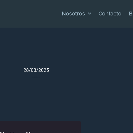
Nosotros
Contacto
B
28/03/2025
Meditación Bíblica Para Éxodo 39 – Marzo 28