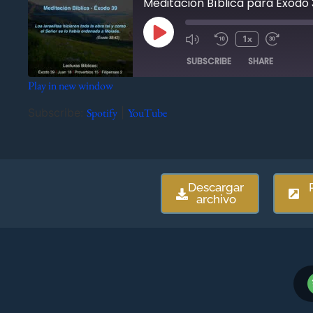
Meditación Bíblica para Éxodo 
1x
SUBSCRIBE
SHARE
Play in new window
SHARE
Spotify
YouTube
Subscribe:
Spotify
|
YouTube
RSS FEED
LINK
EMBED
Descargar
archivo