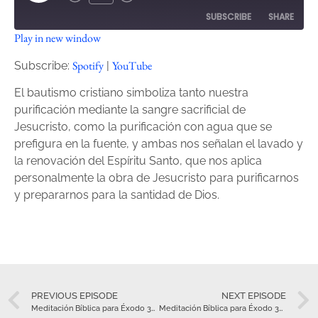
SUBSCRIBE
SHARE
Play in new window
SHARE
Spotify
YouTube
Spotify
YouTube
Subscribe:
|
RSS FEED
LINK
El bautismo cristiano simboliza tanto nuestra
purificación mediante la sangre sacrificial de
EMBED
Jesucristo, como la purificación con agua que se
prefigura en la fuente, y ambas nos señalan el lavado y
la renovación del Espíritu Santo, que nos aplica
personalmente la obra de Jesucristo para purificarnos
y prepararnos para la santidad de Dios.
PREVIOUS EPISODE
NEXT EPISODE
Meditación Bíblica para Éxodo 37 – Marzo 26
Meditación Bíblica para Éxodo 38 – Marzo 27