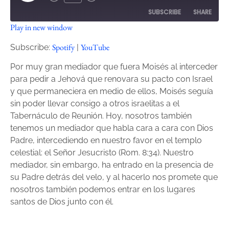
SUBSCRIBE
SHARE
Play in new window
SHARE
Spotify
YouTube
Spotify
YouTube
Subscribe:
|
RSS FEED
LINK
Por muy gran mediador que fuera Moisés al interceder
para pedir a Jehová que renovara su pacto con Israel
EMBED
y que permaneciera en medio de ellos, Moisés seguía
sin poder llevar consigo a otros israelitas a el
Tabernáculo de Reunión. Hoy, nosotros también
tenemos un mediador que habla cara a cara con Dios
Padre, intercediendo en nuestro favor en el templo
celestial: el Señor Jesucristo (Rom. 8:34). Nuestro
mediador, sin embargo, ha entrado en la presencia de
su Padre detrás del velo, y al hacerlo nos promete que
nosotros también podemos entrar en los lugares
santos de Dios junto con él.