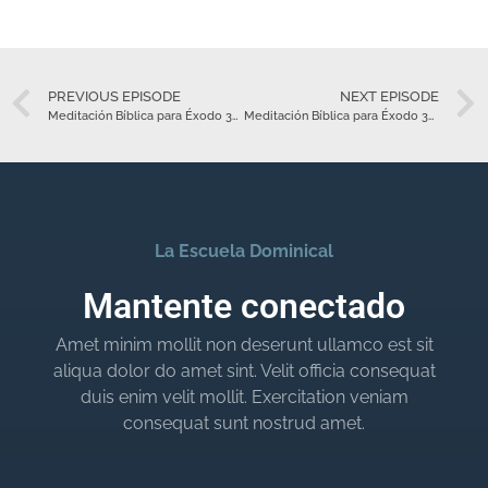
PREVIOUS EPISODE
NEXT EPISODE
Meditación Bíblica para Éxodo 33 – Marzo 22
Meditación Bíblica para Éxodo 34 – Marzo 23
La Escuela Dominical
Mantente conectado
Amet minim mollit non deserunt ullamco est sit
aliqua dolor do amet sint. Velit officia consequat
duis enim velit mollit. Exercitation veniam
consequat sunt nostrud amet.