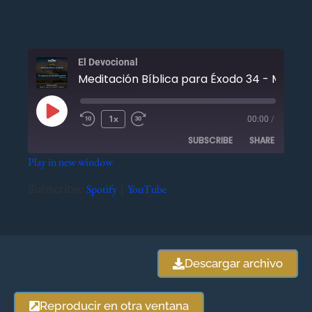
El Devocional
Meditación Bíblica para
1x
00:00
/
SUBSCRIBE
SHARE
Play in new window
SHARE
Spotify
YouTube
Subscribe:
Spotify
|
YouTube
RSS FEED
LINK
EMBED
Descargar archivo
Reproducir en otra ventana