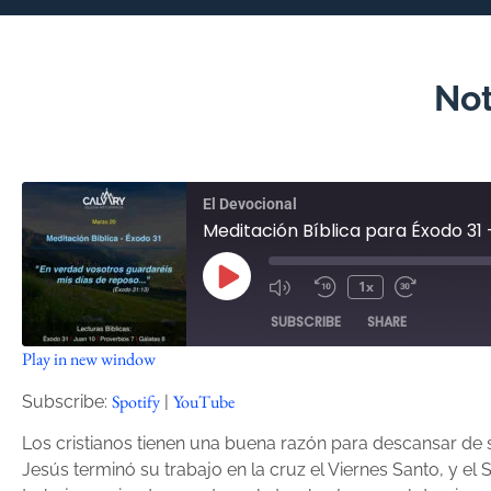
Not
El Devocional
Meditación Bíblica para Éxodo 31
1x
SUBSCRIBE
SHARE
Play in new window
SHARE
Spotify
YouTube
Spotify
YouTube
Subscribe:
|
RSS FEED
LINK
Los cristianos tienen una buena razón para descansar de s
Jesús terminó su trabajo en la cruz el Viernes Santo, y e
EMBED