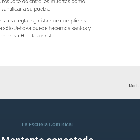
, resucitó de entre los muertos como
antificar a su pueblo.
 es una regla legalista que cumplimos
ue sólo Jehová puede hacernos santos y
ón de su Hijo Jesucristo.
Medita
La Escuela Dominical