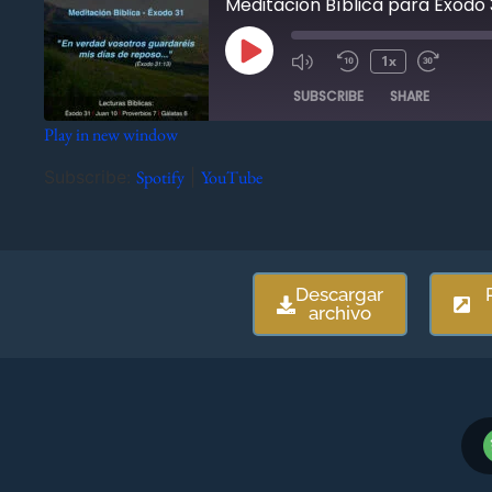
Meditación Bíblica para Éxodo 
1x
SUBSCRIBE
SHARE
Play in new window
SHARE
Spotify
YouTube
Subscribe:
Spotify
|
YouTube
RSS FEED
LINK
EMBED
Descargar
archivo