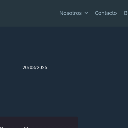
Nosotros
Contacto
B
20/03/2025
Meditación Bíblica Para Éxodo 31 – Marzo 20