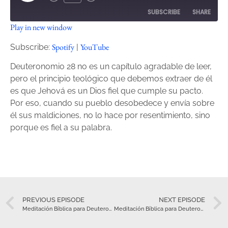
SUBSCRIBE
SHARE
Play in new window
SHARE
Spotify
YouTube
Spotify
YouTube
Subscribe:
|
RSS FEED
LINK
Deuteronomio 28 no es un capítulo agradable de leer,
pero el principio teológico que debemos extraer de él
EMBED
es que Jehová es un Dios fiel que cumple su pacto.
Por eso, cuando su pueblo desobedece y envía sobre
él sus maldiciones, no lo hace por resentimiento, sino
porque es fiel a su palabra.
PREVIOUS EPISODE
NEXT EPISODE
Meditación Bíblica para Deuteronomio 27 – Junio 22
Meditación Bíblica para Deuteronomio 29 – Junio 24