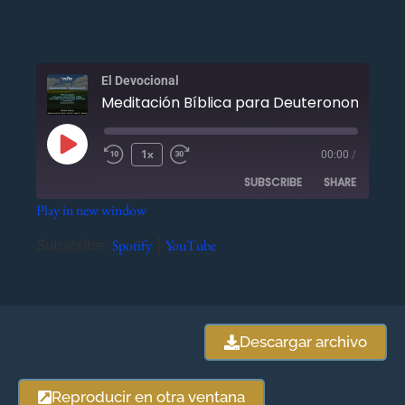
El Devocional
Meditación Bíblica para Deu
1x
00:00
/
SUBSCRIBE
SHARE
Play in new window
SHARE
Spotify
YouTube
Subscribe:
Spotify
|
YouTube
RSS FEED
LINK
EMBED
Descargar archivo
Reproducir en otra ventana