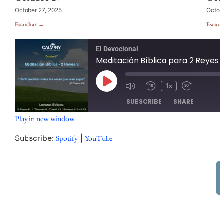
October 27, 2025
Octo
Escuchar →
Escu
El Devocional
Meditación Bíblica para 2 Reyes
1x
SUBSCRIBE
SHARE
Play in new window
SHARE
Spotify
Subscribe:
Spotify
|
YouTube
RSS FEED
LINK
EMBED