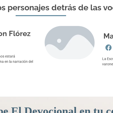
s personajes detrás de las v
on Flórez
Ma
nos estará
La Esc
 en la narración del
varone
be El Devocional en tu c