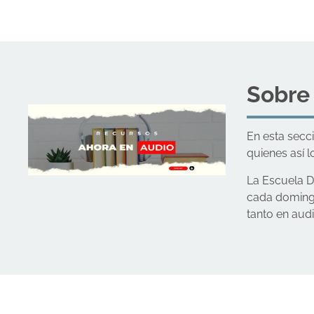
Sobre
En esta secc
quienes así l
La Escuela D
cada domingo
tanto en aud